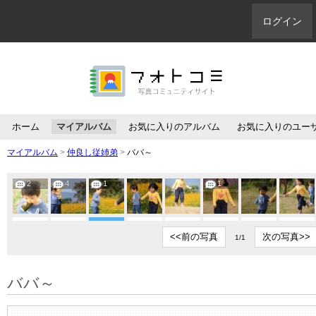
ログイン
ホーム
マイアルバム
お気に入りのアルバム
お気に入りのユー
マイアルバム
>
仲良し従姉弟
>
ババ～
2
4
1
1
<<前の写真
次の写真>>
1/1
ババ～