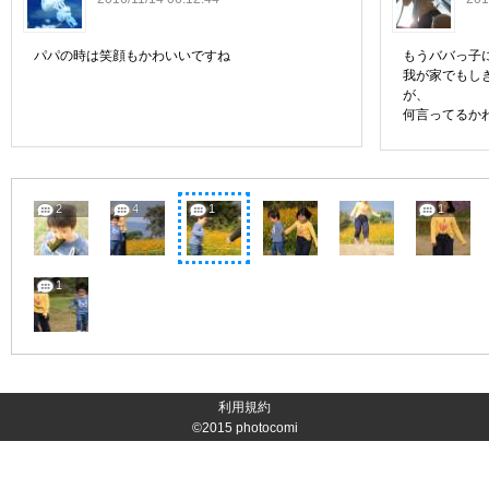
パパの時は笑顔もかわいいですね
もうババっ子
我が家でもし
が、
何言ってるか
2
4
1
1
1
利用規約
©2015
photocomi